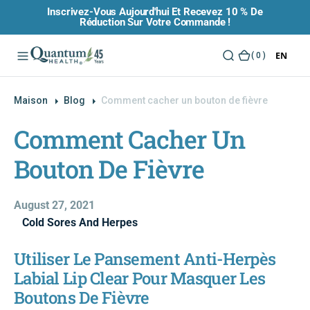
Inscrivez-Vous Aujourd'hui Et Recevez 10 % De
O
Réduction Sur Votre Commande !
N
T
EN
(
( 0 )
E
0
N
)
U
Maison
Blog
Comment cacher un bouton de fièvre
Comment Cacher Un
Bouton De Fièvre
August 27, 2021
Cold Sores And Herpes
Utiliser Le Pansement Anti-Herpès
Labial Lip Clear Pour Masquer Les
Boutons De Fièvre