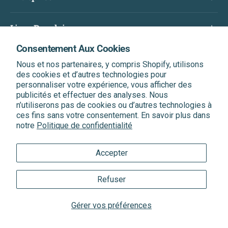
Liens Populaires
Consentement Aux Cookies
Abonnez-Vous Et Bénéficiez D'une Réduction Sur
Nous et nos partenaires, y compris Shopify, utilisons
Votre Prochaine Commande
des cookies et d’autres technologies pour
Soyez le premier informé de nos dernières nouvelles, de
personnaliser votre expérience, vous afficher des
nos offres exclusives et bien plus encore.
publicités et effectuer des analyses. Nous
n’utiliserons pas de cookies ou d’autres technologies à
ces fins sans votre consentement. En savoir plus dans
Entrer votre Email
S'abonner
notre
Politique de confidentialité
Accepter
®
®
Quantum Health
& Quantum
Trademarks
Refuser
Sitemap
|
XML Sitemap
|
Privacy Policy
|
Terms of Service
Gérer vos préférences