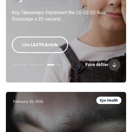
Key Takeaways Implement the 20-20-20 Rule:
Encourage a 20-second ...
Lire L&#39;article
Faire défiler
Eye Health
February 26, 2026