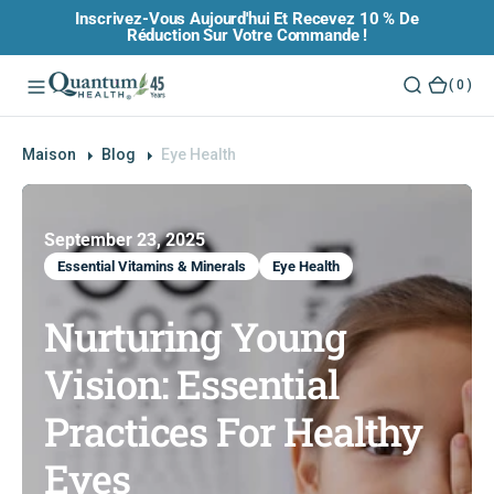
Inscrivez-Vous Aujourd'hui Et Recevez 10 % De
O
Réduction Sur Votre Commande !
N
T
(
( 0 )
E
0
N
)
U
Maison
Blog
Eye Health
September 23, 2025
Essential Vitamins & Minerals
Eye Health
Nurturing Young
Vision: Essential
Practices For Healthy
Eyes