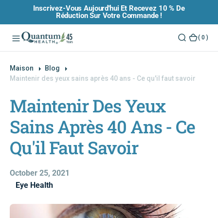
Inscrivez-Vous Aujourd'hui Et Recevez 10 % De
O
Réduction Sur Votre Commande !
N
T
(
( 0 )
E
0
N
)
U
Maison
Blog
Maintenir des yeux sains après 40 ans - Ce qu'il faut savoir
Maintenir Des Yeux
Sains Après 40 Ans - Ce
Qu'il Faut Savoir
October 25, 2021
Eye Health