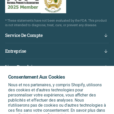
* These statements have not been evaluated by the FDA. This product
is not intended to diagnose, treat, cure, or prevent any disease.
Service De Compte
Entreprise
Liens Populaires
Consentement Aux Cookies
Abonnez-Vous Et Bénéficiez D'une Réduction Sur
Nous et nos partenaires, y compris Shopify, utilisons
Votre Prochaine Commande
des cookies et d’autres technologies pour
Soyez le premier informé de nos dernières nouvelles, de
personnaliser votre expérience, vous afficher des
nos offres exclusives et bien plus encore.
publicités et effectuer des analyses. Nous
n’utiliserons pas de cookies ou d’autres technologies à
ces fins sans votre consentement. En savoir plus dans
Entrer votre Email