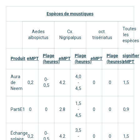
Espèces de moustiques
Toutes
Aedes
Cx.
oct.
les
albopictus
Nigripalpus
trisériatus
espèces
Plage
Plage
Plage
signifier
Produit
eMPT
eMPT
eMPT
(heures)
(heures)
(heures)
eMPT
Aura
4,0
0-
de
0,2
4.2
-
0
0
1,5
0,5
Neem
4,5
1,5
PartiE1
0
0
2.8
-
0
0
0,9
4,5
3,5
Échange
0-
0,2
4.2
-
0
0
1,5
solaire
0,5