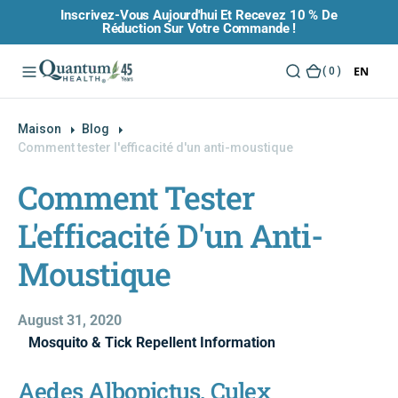
Inscrivez-Vous Aujourd'hui Et Recevez 10 % De
O
Réduction Sur Votre Commande !
N
T
EN
(
( 0 )
E
0
N
)
U
Maison
Blog
Comment tester l'efficacité d'un anti-moustique
Comment Tester
L'efficacité D'un Anti-
Moustique
August 31, 2020
Mosquito & Tick Repellent Information
Aedes Albopictus, Culex