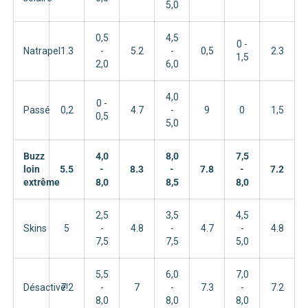
5,0
0,5
4,5
0 -
Natrapel
1.3
-
5.2
-
0,5
2.3
1,5
2,0
6,0
4,0
0 -
Passé
0,2
4.7
-
9
0
1,5
0,5
5,0
Buzz
4,0
8,0
7,5
loin
5.5
-
8.3
-
7.8
-
7.2
extrême
8,0
8,5
8,0
2,5
3,5
4,5
Skins
5
-
4.8
-
4.7
-
4.8
7,5
7,5
5,0
5,5
6,0
7,0
Désactivé!
7.2
-
7
-
7.3
-
7.2
8,0
8,0
8,0