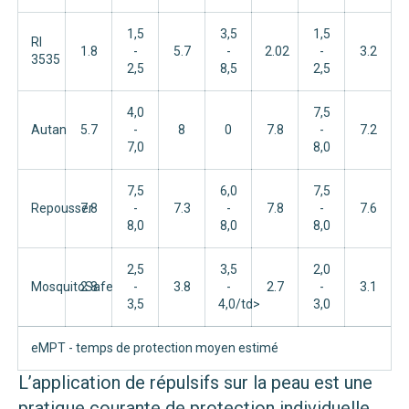
1,5
3,5
1,5
RI
1.8
-
5.7
-
2.02
-
3.2
3535
2,5
8,5
2,5
4,0
7,5
Autan
5.7
-
8
0
7.8
-
7.2
7,0
8,0
7,5
6,0
7,5
Repousser
7.8
-
7.3
-
7.8
-
7.6
8,0
8,0
8,0
2,5
3,5
2,0
MosquitoSafe
2.8
-
3.8
-
2.7
-
3.1
3,5
4,0/td>
3,0
eMPT - temps de protection moyen estimé
L’application de répulsifs sur la peau est une
pratique courante de protection individuelle.