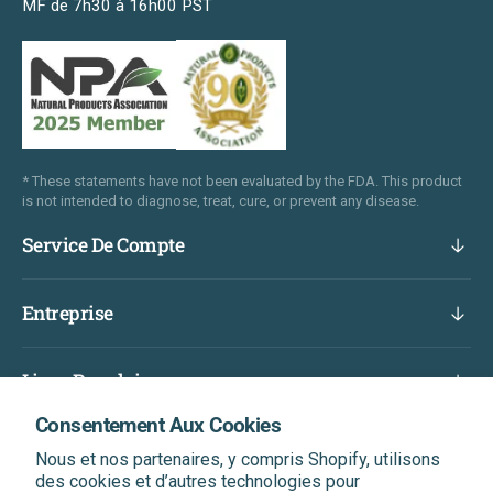
MF de 7h30 à 16h00 PST
* These statements have not been evaluated by the FDA. This product
is not intended to diagnose, treat, cure, or prevent any disease.
Service De Compte
Entreprise
Liens Populaires
Consentement Aux Cookies
Abonnez-Vous Et Bénéficiez D'une Réduction Sur
Nous et nos partenaires, y compris Shopify, utilisons
Votre Prochaine Commande
des cookies et d’autres technologies pour